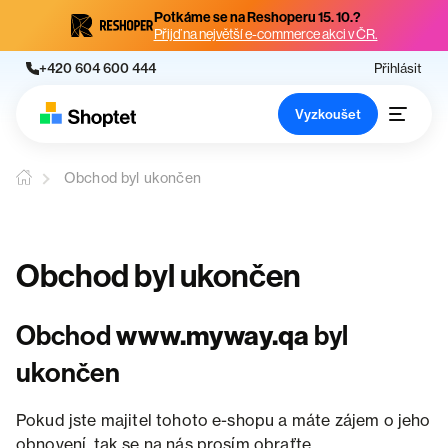
Potkáme se na Reshoperu 15. 10.?
Přijď na největší e-commerce akci v ČR.
+420 604 600 444
Přihlásit
Vyzkoušet
Obchod byl ukončen
Obchod byl ukončen
Obchod
www.myway.qa
byl
ukončen
Pokud jste majitel tohoto e-shopu a máte zájem o jeho
obnovení, tak se na nás prosím obraťte.