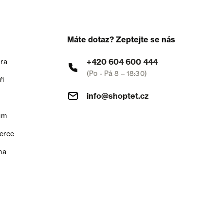
Máte dotaz? Zeptejte se nás
+420 604 600 444
ra
(Po - Pá 8 – 18:30)
ři
info@shoptet.cz
um
erce
na