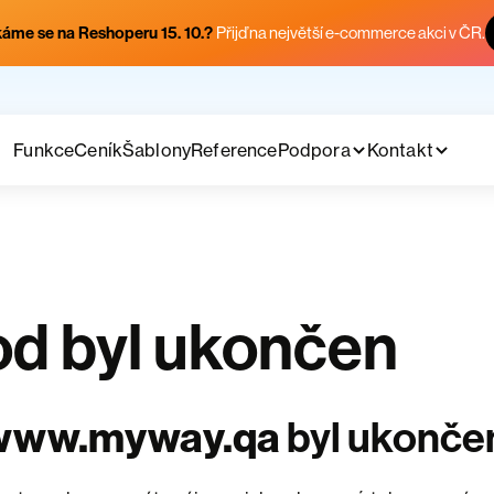
áme se na Reshoperu 15. 10.?
Přijď na největší e-commerce akci v ČR.
Funkce
Ceník
Šablony
Reference
Podpora
Kontakt
d byl ukončen
www.myway.qa
byl ukonče