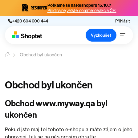
Potkáme se na Reshoperu 15. 10.?
Přijď na největší e-commerce akci v ČR.
+420 604 600 444
Přihlásit
Vyzkoušet
Obchod byl ukončen
Obchod byl ukončen
Obchod
www.myway.qa
byl
ukončen
Pokud jste majitel tohoto e-shopu a máte zájem o jeho
obnovení, tak se na nás prosím obraťte.