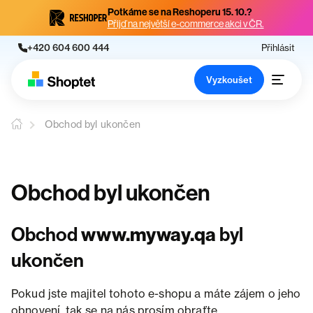
Potkáme se na Reshoperu 15. 10.?
Přijď na největší e-commerce akci v ČR.
+420 604 600 444
Přihlásit
Vyzkoušet
Obchod byl ukončen
Obchod byl ukončen
Obchod
www.myway.qa
byl
ukončen
Pokud jste majitel tohoto e-shopu a máte zájem o jeho
obnovení, tak se na nás prosím obraťte.