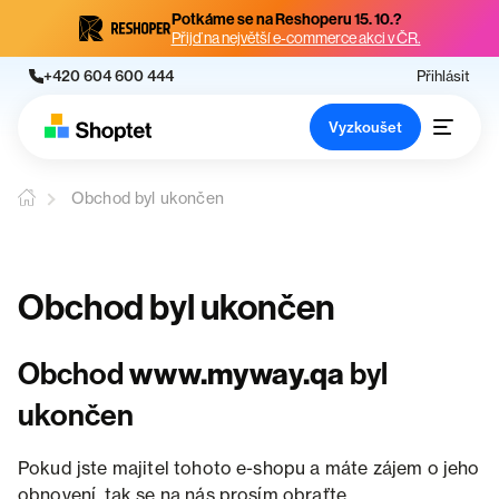
Potkáme se na Reshoperu 15. 10.?
Přijď na největší e-commerce akci v ČR.
+420 604 600 444
Přihlásit
Vyzkoušet
Obchod byl ukončen
Obchod byl ukončen
Obchod
www.myway.qa
byl
ukončen
Pokud jste majitel tohoto e-shopu a máte zájem o jeho
obnovení, tak se na nás prosím obraťte.