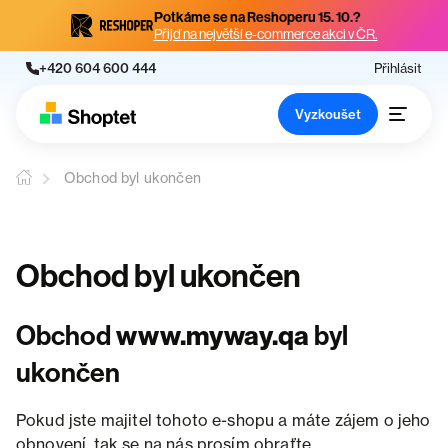
Potkáme se na Reshoperu 15. 10.?
Přijď na největší e-commerce akci v ČR.
+420 604 600 444
Přihlásit
Vyzkoušet
Obchod byl ukončen
Obchod byl ukončen
Obchod
www.myway.qa
byl
ukončen
Pokud jste majitel tohoto e-shopu a máte zájem o jeho
obnovení, tak se na nás prosím obraťte.