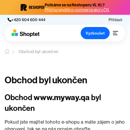
Potkáme se na Reshoperu 15. 10.?
Přijď na největší e-commerce akci v ČR.
+420 604 600 444
Přihlásit
Vyzkoušet
Obchod byl ukončen
Obchod byl ukončen
Obchod
www.myway.qa
byl
ukončen
Pokud jste majitel tohoto e-shopu a máte zájem o jeho
obnovení, tak se na nás prosím obraťte.