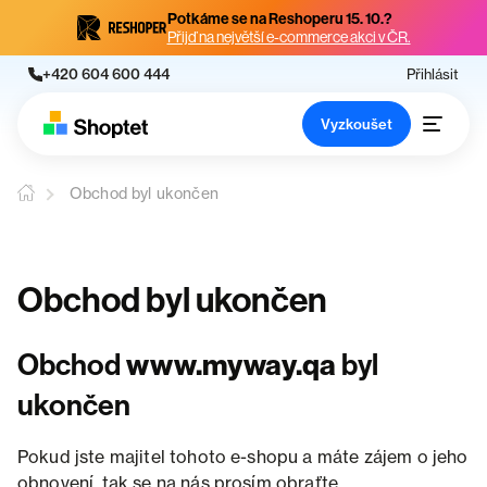
Potkáme se na Reshoperu 15. 10.?
Přijď na největší e-commerce akci v ČR.
+420 604 600 444
Přihlásit
Vyzkoušet
Obchod byl ukončen
Obchod byl ukončen
Obchod
www.myway.qa
byl
ukončen
Pokud jste majitel tohoto e-shopu a máte zájem o jeho
obnovení, tak se na nás prosím obraťte.