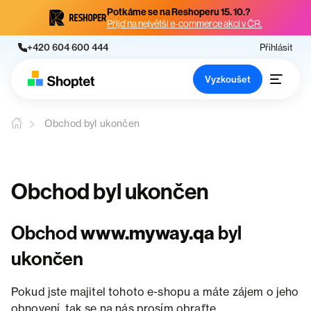
Potkáme se na Reshoperu 15. 10.?
Přijď na největší e-commerce akci v ČR.
+420 604 600 444
Přihlásit
Vyzkoušet
Obchod byl ukončen
Obchod byl ukončen
Obchod
www.myway.qa
byl
ukončen
Pokud jste majitel tohoto e-shopu a máte zájem o jeho
obnovení, tak se na nás prosím obraťte.